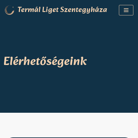
Termál Liget Szentegyháza
Skip
to
content
Elérhetőségeink